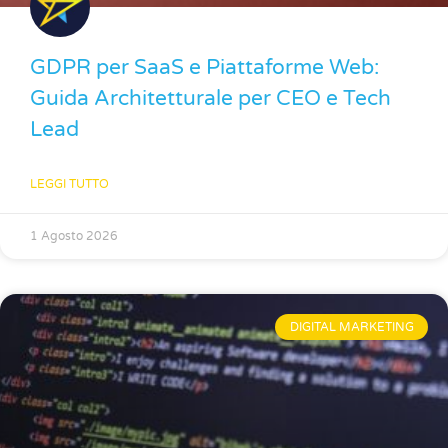
GDPR per SaaS e Piattaforme Web:
Guida Architetturale per CEO e Tech
Lead
LEGGI TUTTO
1 Agosto 2026
DIGITAL MARKETING